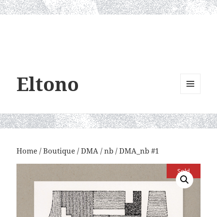
Eltono
MENU
AND
WIDGETS
Home
/
Boutique
/
DMA
/
nb
/ DMA_nb #1
Sold