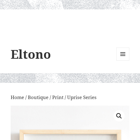
Eltono
MENU
AND
WIDGETS
Home
/
Boutique
/
Print
/ Uprise Series