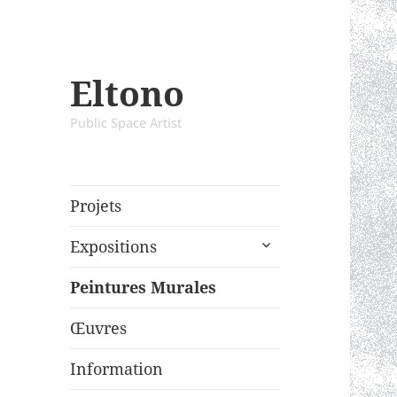
Eltono
Public Space Artist
Projets
expand
Expositions
child
menu
Peintures Murales
Œuvres
Information