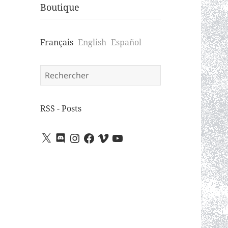
Boutique
Français
English
Español
Search
for:
RSS - Posts
X
Discord
Instagram
Facebook
Vimeo
YouTube