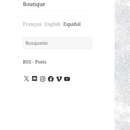
Boutique
Français
English
Español
Search
for:
RSS - Posts
X
Discord
Instagram
Facebook
Vimeo
YouTube