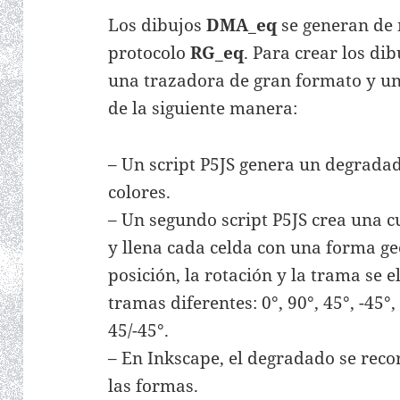
Los dibujos
DMA_eq
se generan de 
protocolo
RG_eq
. Para crear los di
una trazadora de gran formato y un
de la siguiente manera:
– Un script P5JS genera un degradado
colores.
– Un segundo script P5JS crea una c
y llena cada celda con una forma ge
posición, la rotación y la trama se el
tramas diferentes: 0°, 90°, 45°, -45°
45/-45°.
– En Inkscape, el degradado se reco
las formas.