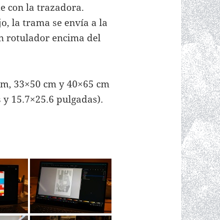
e con la trazadora.
, la trama se envía a la
n rotulador encima del
 cm, 33×50 cm y 40×65 cm
 y 15.7×25.6 pulgadas).