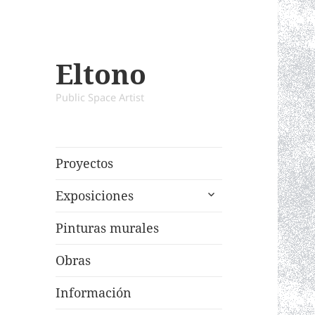
Eltono
Public Space Artist
Proyectos
expand
Exposiciones
child
menu
Pinturas murales
Obras
Información