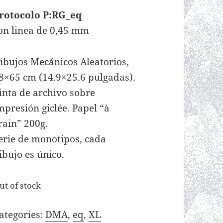
rotocolo P:RG_eq
on linea de 0,45 mm
ibujos Mecánicos Aleatorios,
8×65 cm (14.9×25.6 pulgadas).
inta de archivo sobre
mpresión giclée. Papel “à
rain” 200g.
erie de monotipos, cada
ibujo es único.
ut of stock
ategories:
DMA
,
eq
,
XL