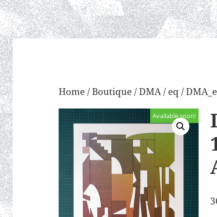
Home
/
Boutique
/
DMA
/
eq
/ DMA_e
Available soon!
3