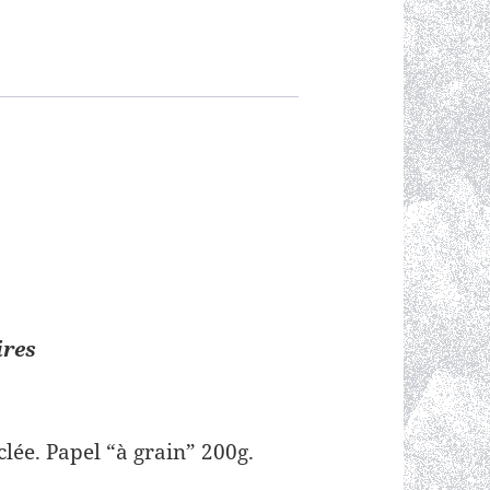
ires
lée. Papel “à grain” 200g.