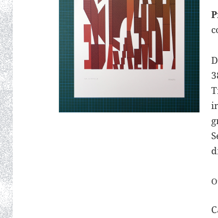
P
c
D
3
T
i
g
S
d
O
C