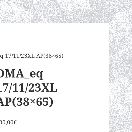
q 17/11/23XL AP(38×65)
DMA_eq
17/11/23XL
AP(38×65)
00,00
€