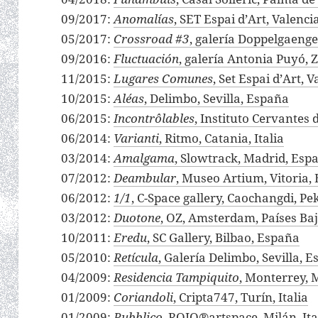
09/2017:
Anomalías
, SET Espai d’Art, Valenc
05/2017:
Crossroad #3
, galería Doppelgaenger
09/2016:
Fluctuación
, galería Antonia Puyó,
11/2015:
Lugares Comunes
, Set Espai d’Art, 
10/2015:
Aléas
, Delimbo, Sevilla, España
06/2015:
Incontrôlables
, Instituto Cervantes 
06/2014:
Varianti
, Ritmo, Catania, Italia
03/2014:
Amalgama
, Slowtrack, Madrid, Esp
07/2012:
Deambular
, Museo Artium, Vitoria,
06/2012:
1/1
, C-Space gallery, Caochangdi, Pe
03/2012:
Duotone
, OZ, Amsterdam, Países Ba
10/2011:
Eredu
, SC Gallery, Bilbao, España
05/2010:
Retícula
, Galería Delimbo, Sevilla, 
04/2009:
Residencia Tampiquito
, Monterrey, 
01/2009:
Coriandoli
, Cripta747, Turín, Italia
01/2009:
Pubblico
, ROJO®artspace, Milán, Ita