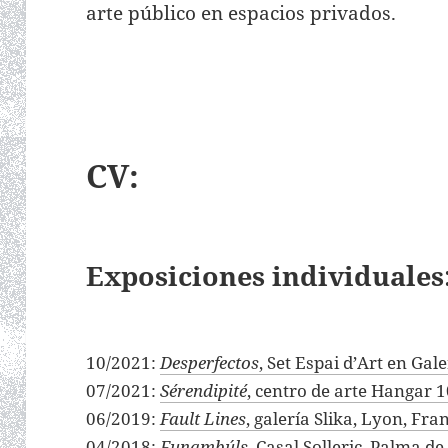
arte público en espacios privados.
CV:
Exposiciones individuales
10/2021:
Desperfectos
, Set Espai d’Art en Ga
07/2021:
Sérendipité
, centro de arte Hangar 
06/2019:
Fault Lines
, galería Slika, Lyon, Fra
04/2018:
Funambúls
, Casal Solleric, Palma d