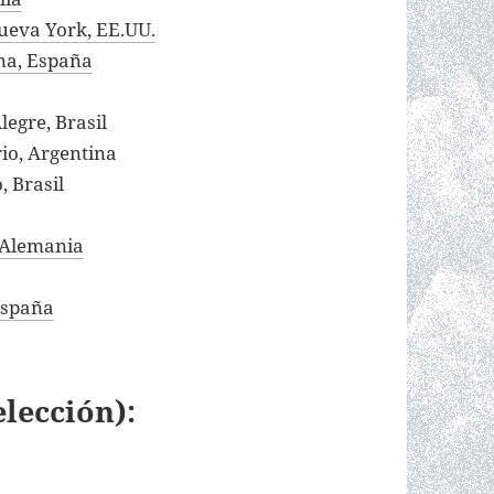
Nueva York, EE.UU.
na, España
legre, Brasil
rio, Argentina
, Brasil
, Alemania
 España
elección):