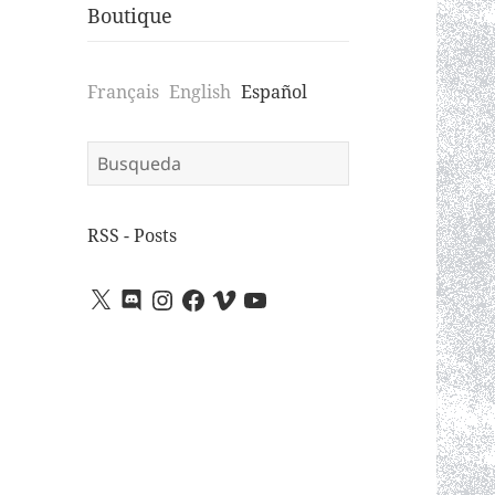
Boutique
Français
English
Español
Search
for:
RSS - Posts
X
Discord
Instagram
Facebook
Vimeo
YouTube