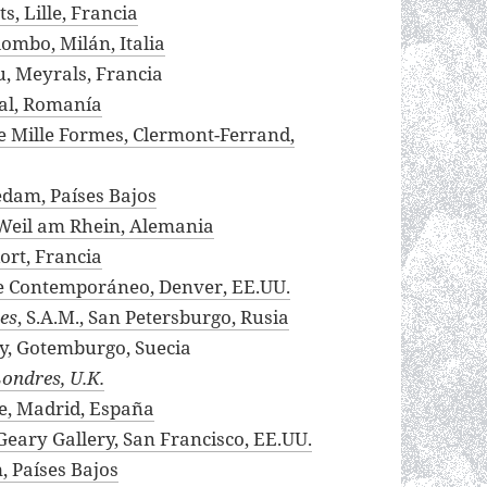
s, Lille, Francia
lombo, Milán, Italia
u, Meyrals, Francia
ial, Romanía
te Mille Formes, Clermont-Ferrand,
edam, Países Bajos
, Weil am Rhein, Alemania
iort, Francia
te Contemporáneo, Denver, EE.UU.
es
, S.A.M., San Petersburgo, Rusia
ry, Gotemburgo, Suecia
ondres, U.K.
e, Madrid, España
 Geary Gallery, San Francisco, EE.UU.
, Países Bajos