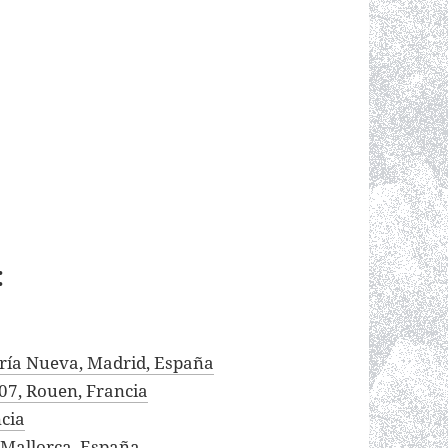
:
lería Nueva, Madrid, España
107, Rouen, Francia
ncia
e Mallorca, España