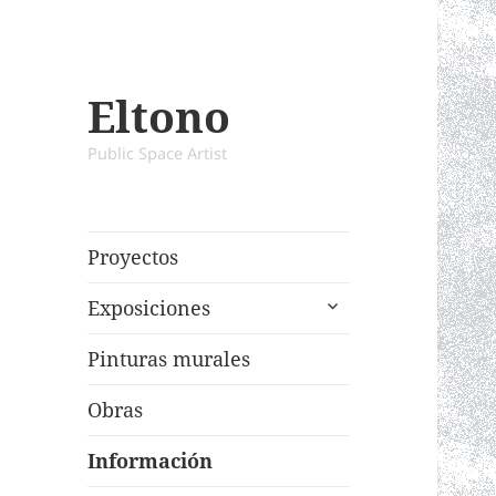
Eltono
Public Space Artist
Proyectos
expand
Exposiciones
child
menu
Pinturas murales
Obras
Información