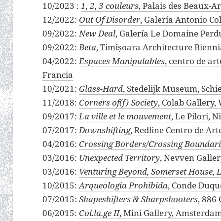
10/2023 :
1, 2, 3 couleurs
, Palais des Beaux-Art
12/2022:
Out Of Disorder
, Galería Antonio Co
09/2022:
New Deal
, Galería Le Domaine Perd
09/2022:
Beta
, Timișoara Architecture Bienn
04/2022:
Espaces Manipulables
, centro de ar
Francia
10/2021:
Glass-Hard
, Stedelijk Museum, Schi
11/2018:
Corners of(f) Society
, Colab Gallery
09/2017:
La ville et le mouvement
, Le Pilori, N
07/2017:
Downshifting
, Redline Centro de Ar
04/2016:
Crossing Borders/Crossing Boundari
03/2016:
Unexpected Territory
, Nevven Galle
03/2016:
Venturing Beyond, Somerset House, L
10/2015:
Arqueologia Prohibida
, Conde Duqu
07/2015:
Shapeshifters & Sharpshooters
, 886
06/2015:
Col.la.ge II
, Mini Gallery, Amsterdam