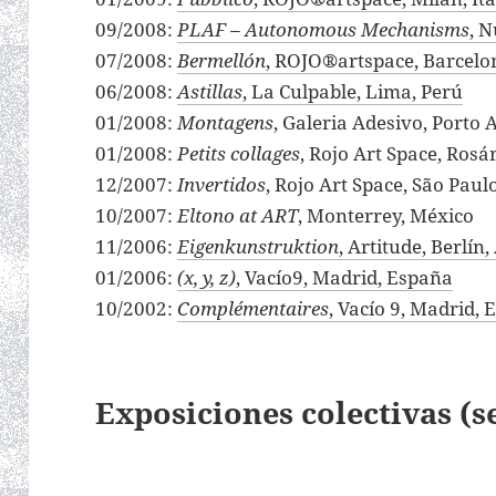
09/2008:
PLAF – Autonomous Mechanisms
, 
07/2008:
Bermellón
, ROJO®artspace, Barcelo
06/2008:
Astillas
, La Culpable, Lima, Perú
01/2008:
Montagens
, Galeria Adesivo, Porto A
01/2008:
Petits collages
, Rojo Art Space, Rosá
12/2007:
Invertidos
, Rojo Art Space, São Paulo
10/2007:
Eltono at ART
, Monterrey, México
11/2006:
Eigenkunstruktion
, Artitude, Berlín
01/2006:
(x, y, z)
, Vacío9, Madrid, España
10/2002:
Complémentaires
, Vacío 9, Madrid,
Exposiciones colectivas (s