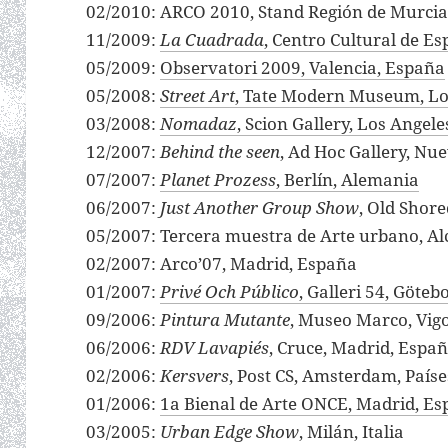
02/2010: ARCO 2010, Stand Región de Murcia
11/2009:
La Cuadrada
, Centro Cultural de E
05/2009:
Observatori 2009, Valencia, España
05/2008:
Street Art
, Tate Modern Museum, Lo
03/2008:
Nomadaz
, Scion Gallery, Los Angele
12/2007:
Behind the seen
, Ad Hoc Gallery, Nu
07/2007:
Planet Prozess
, Berlín, Alemania
06/2007:
Just Another Group Show
, Old Shore
05/2007: Tercera muestra de Arte urbano, A
02/2007: Arco’07, Madrid, España
01/2007:
Privé Och Público
, Galleri 54, Göteb
09/2006:
Pintura Mutante
, Museo Marco, Vig
06/2006:
RDV Lavapiés
, Cruce, Madrid, Espa
02/2006:
Kersvers
, Post CS, Amsterdam, Paíse
01/2006:
1a Bienal de Arte ONCE, Madrid, E
03/2005:
Urban Edge Show
, Milán, Italia