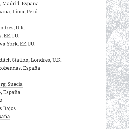
, Madrid, España
spaña, Lima, Perú
ndres, U.K.
s, EE.UU.
eva York, EE.UU.
ditch Station, Londres, U.K.
lcobendas, España
org, Suecia
o, España
ña
s Bajos
spaña