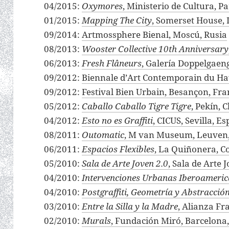
04/2015:
Oxymores
, Ministerio de Cultura, Pa
01/2015:
Mapping The City
, Somerset House, 
09/2014:
Artmossphere Bienal, Moscú, Rusia
08/2013:
Wooster Collective 10th Anniversary
06/2013:
Fresh Flâneurs
, Galería Doppelgaenge
09/2012:
Biennale d’Art Contemporain du Hav
09/2012:
Festival Bien Urbain, Besançon, Fra
05/2012:
Caballo Caballo Tigre Tigre
, Pekín, 
04/2012:
Esto no es Graffiti
, CICUS, Sevilla, E
08/2011:
Outomatic
, M van Museum, Leuven,
06/2011:
Espacios Flexibles
, La Quiñonera, C
05/2010:
Sala de Arte Joven 2.0
, Sala de Arte
04/2010:
Intervenciones Urbanas Iberoameri
04/2010:
Postgraffiti, Geometría y Abstracció
03/2010:
Entre la Silla y la Madre
, Alianza Fr
02/2010:
Murals
, Fundación Miró, Barcelona