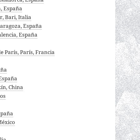
ia, España
, Bari, Italia
 Zaragoza, España
Valencia, España
de París, París, Francia
aña
 España
kín, China
jos
España
México
lia