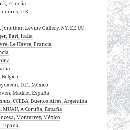
rís, Francia
Londres, U.K.
, Jonathan Levine Gallery, NY, EE.UU.
r, Bari, Italia
re, Le Havre, Francia
ncia
China
spaña
 Bélgica
oyoacán, D.F., México
 Joven, Madrid, España
canas
, CCEBA, Buenos Aires, Argentina
n
, MUAU, A Coruña, España
ancesa, Monterrey, México
, España