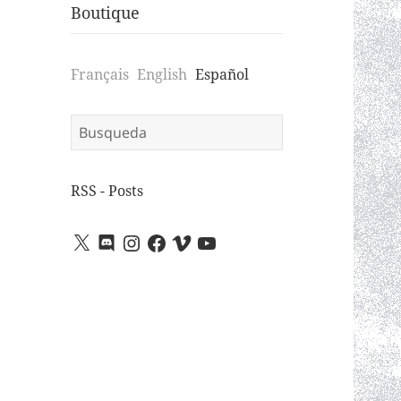
Boutique
Français
English
Español
Search
for:
RSS - Posts
X
Discord
Instagram
Facebook
Vimeo
YouTube