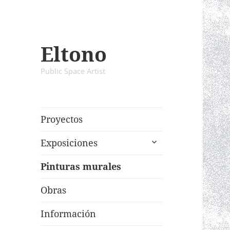
Eltono
Public Space Artist
Proyectos
expand
Exposiciones
child
menu
Pinturas murales
Obras
Información