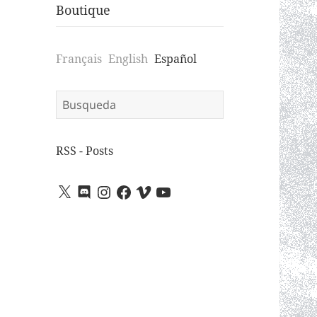
Boutique
Français
English
Español
Search
for:
RSS - Posts
X
Discord
Instagram
Facebook
Vimeo
YouTube