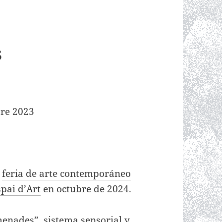
s
bre 2023
a
feria de arte contemporáneo
spai d’Art
en octubre de 2024.
enades”, sistema sensorial y