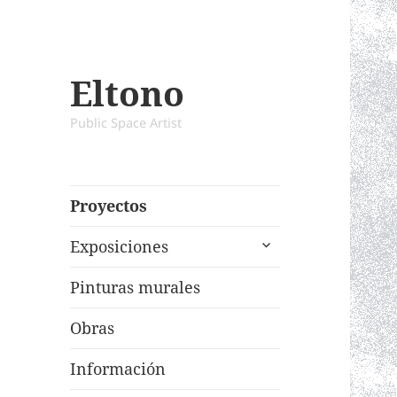
Eltono
Public Space Artist
Proyectos
expand
Exposiciones
child
menu
Pinturas murales
Obras
Información