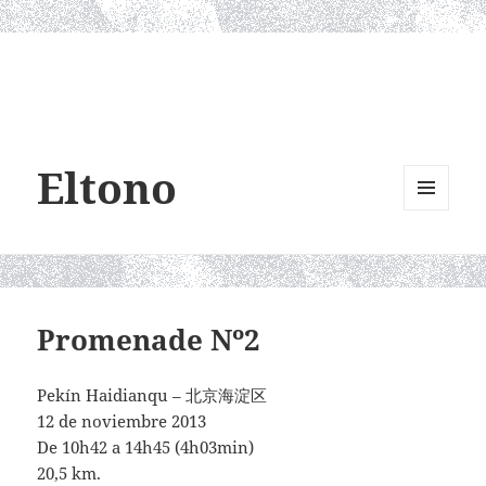
Eltono
MENU
AND
WIDGETS
Promenade Nº2
Pekín Haidianqu – 北京海淀区
12 de noviembre 2013
De 10h42 a 14h45 (4h03min)
20,5 km.