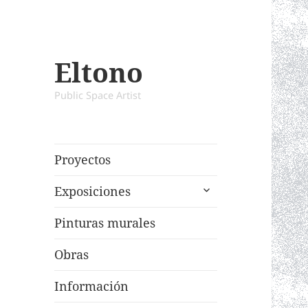
Eltono
Public Space Artist
Proyectos
expand
Exposiciones
child
menu
Pinturas murales
Obras
Información