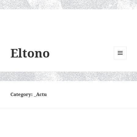
Eltono
MENU
AND
WIDGETS
Category:
_Actu