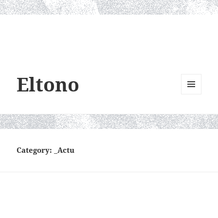
Eltono
MENU
AND
WIDGETS
Category:
_Actu